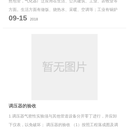
然包管，气化器广泛应用在生活、公共建筑、工业、农牧业等
方面。生活方面有做饭、烧热水、采暖、空调等；工业有锅炉
09-15
热处理、陶...
2018
调压器的验收
1.调压器气密性实验须与其他管道设备分开零丁进行，并应卸
下仪表，以免破坏； 调压器的验收 （1）按照工程落成图及调