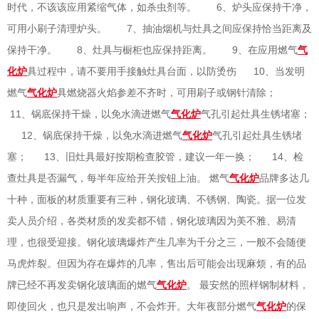
时代，不该该应用紧缩气体，如杀虫剂等。 6、炉头应保持干净，
可用小刷子清理炉头。 7、抽油烟机与灶具之间应保持恰当距离及
保持干净。 8、灶具与橱柜也应保持距离。 9、在应用燃气
气
化炉
具过程中，请不要用手接触灶具台面，以防烫伤 10、当发明
燃气
气化炉
具燃烧器火焰参差不齐时，可用刷子或钢针清除；
11、锅底保持干燥，以免水滴进燃气
气化炉
气孔引起灶具生锈堵塞；
12、锅底保持干燥，以免水滴进燃气
气化炉
气孔引起灶具生锈堵
塞； 13、旧灶具最好按期检查胶管，建议一年一换； 14、检
查灶具是否漏气，每半年应给开关按钮上油。 燃气
气化炉
品牌多达几
十种，面板的材质重要有三种，钢化玻璃、不锈钢、陶瓷。据一位发
卖人员介绍，各类材质的发卖都不错，钢化玻璃因为美不雅、易清
理，也很受迎接。钢化玻璃爆炸产生几率为千分之三，一般不会随便
马虎炸裂。但因为存在爆炸的几率，售出后可能会出现麻烦，有的品
牌已经不再发卖钢化玻璃面的燃气
气化炉
。 最安然的照样钢制材料，
即使回火，也只是发出响声，不会炸开。大年夜部分燃气
气化炉
的保